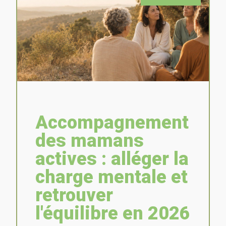
Accompagnement
des mamans
actives : alléger la
charge mentale et
retrouver
l'équilibre en 2026