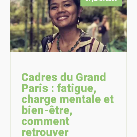
Cadres du Grand
Paris : fatigue,
charge mentale et
bien-être,
comment
retrouver