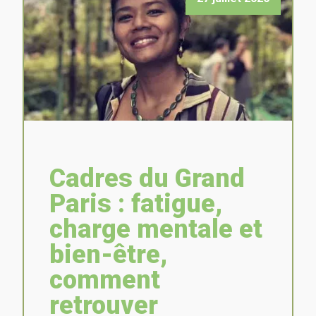
Cadres du Grand
Paris : fatigue,
charge mentale et
bien-être,
comment
retrouver