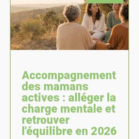
Accompagnement
des mamans
actives : alléger la
charge mentale et
retrouver
l'équilibre en 2026