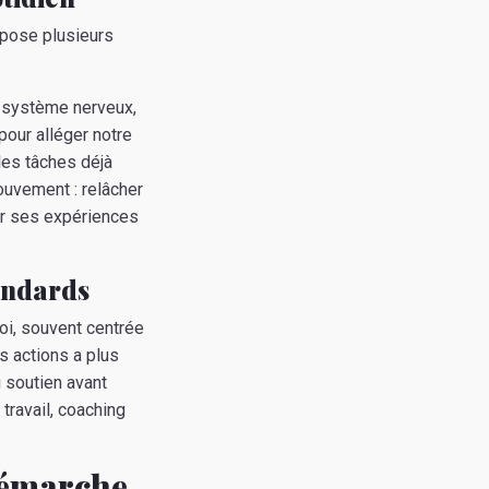
opose plusieurs
e système nerveux,
pour alléger notre
les tâches déjà
ouvement : relâcher
er ses expériences
tandards
soi, souvent centrée
s actions a plus
 soutien avant
 travail, coaching
démarche,