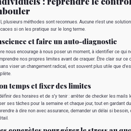
ndividuels : reprendre le contrô
mbouler
, plusieurs méthodes sont reconnues. Aucune n'est une solution 
icaces si on les pratique sur le long terme.
science et faire un auto-diagnostic
re nous encourage à nous poser un moment, à identifier ce qui n
omprendre nos propres limites avant de craquer. Être clair sur ce 
 sans viser un changement radical, est souvent plus utile que d'e
plète.
n temps et fixer des limites
éfinir des horaires et de s'y tenir : arrêter de checker les mails 
ser ses tâches pour la semaine et chaque jour, tout en gardant d
rendre à dire non avec assurance, demander un délai si besoin,
tail.
s concrètes pour gérer le stress au quo