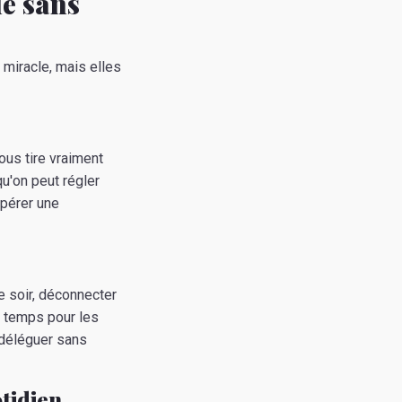
le sans
miracle, mais elles
ous tire vraiment
qu'on peut régler
spérer une
le soir, déconnecter
u temps pour les
 déléguer sans
tidien