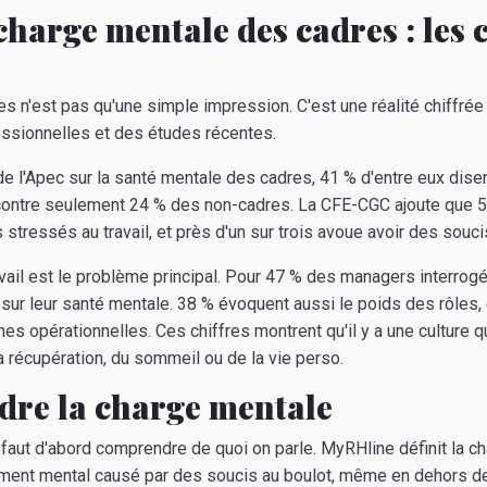
 charge mentale des cadres : les 
s n'est pas qu'une simple impression. C'est une réalité chiffrée
essionnelles et des études récentes.
e l'Apec sur la santé mentale des cadres, 41 % d'entre eux disen
contre seulement 24 % des non-cadres. La CFE-CGC ajoute que 
s stressés au travail, et près d'un sur trois avoue avoir des souc
vail est le problème principal. Pour 47 % des managers interrogés
 sur leur santé mentale. 38 % évoquent aussi le poids des rôles
s opérationnelles. Ces chiffres montrent qu'il y a une culture qu
 récupération, du sommeil ou de la vie perso.
re la charge mentale
il faut d'abord comprendre de quoi on parle. MyRHline définit la 
nt mental causé par des soucis au boulot, même en dehors des