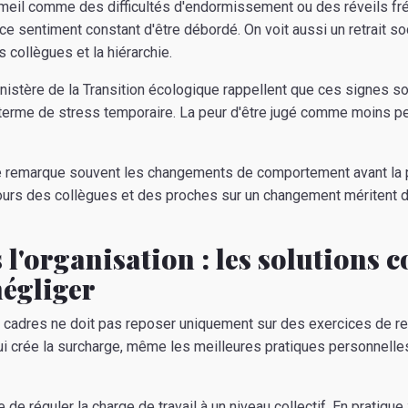
il comme des difficultés d'endormissement ou des réveils fré
ce sentiment constant d'être débordé. On voit aussi un retrait so
 collègues et la hiérarchie.
nistère de la Transition écologique rappellent que ces signes s
terme de stress temporaire. La peur d'être jugé comme moins pe
age remarque souvent les changements de comportement avant la
ours des collègues et des proches sur un changement méritent d'
 l'organisation : les solutions c
négliger
 cadres ne doit pas reposer uniquement sur des exercices de res
qui crée la surcharge, même les meilleures pratiques personnelles
 réguler la charge de travail à un niveau collectif. En pratique :