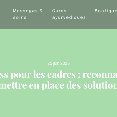
Massages &
Cures
Boutiqu
soins
ayurvédiques
25 juin 2026
ss pour les cadres : reconna
 mettre en place des soluti