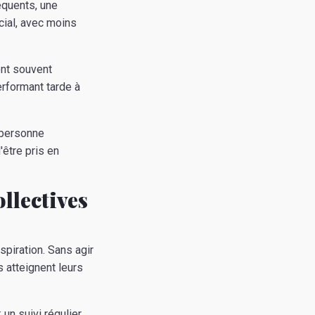
quents, une
cial, avec moins
ont souvent
rformant tarde à
 personne
être pris en
ollectives
piration. Sans agir
 atteignent leurs
 un suivi régulier