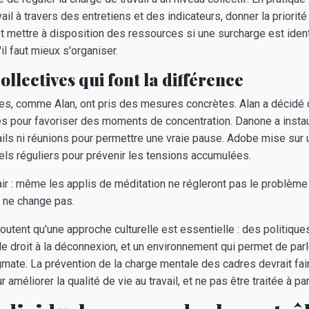
il à travers des entretiens et des indicateurs, donner la priorité
 et mettre à disposition des ressources si une surcharge est ident
il faut mieux s'organiser.
ollectives qui font la différence
ses, comme Alan, ont pris des mesures concrètes. Alan a décidé
nes pour favoriser des moments de concentration. Danone a insta
ls ni réunions pour permettre une vraie pause. Adobe mise sur 
uels réguliers pour prévenir les tensions accumulées.
r : même les applis de méditation ne régleront pas le problème s
e ne change pas.
utent qu'une approche culturelle est essentielle : des politiques 
le droit à la déconnexion, et un environnement qui permet de parl
gmate. La prévention de la charge mentale des cadres devrait fair
méliorer la qualité de vie au travail, et ne pas être traitée à par