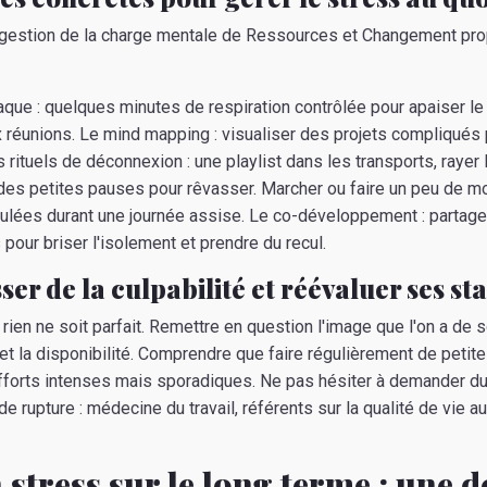
a gestion de la charge mentale de Ressources et Changement pr
aque : quelques minutes de respiration contrôlée pour apaiser l
ux réunions. Le mind mapping : visualiser des projets compliqués 
 rituels de déconnexion : une playlist dans les transports, rayer 
 des petites pauses pour rêvasser. Marcher ou faire un peu de m
ulées durant une journée assise. Le co-développement : partag
pour briser l'isolement et prendre du recul.
er de la culpabilité et réévaluer ses s
 rien ne soit parfait. Remettre en question l'image que l'on a de 
et la disponibilité. Comprendre que faire régulièrement de petite
fforts intenses mais sporadiques. Ne pas hésiter à demander du
 de rupture : médecine du travail, référents sur la qualité de vie au
 stress sur le long terme : une 