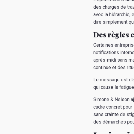
des charges de trava
avec la hiérarchie,
dire simplement qu'
Des règles c
Certaines entrepri
notifications inter
après-midi sans mai
continue et des rit
Le message est clai
qui cause la fatigu
Simone & Nelson ajo
cadre concret pour 
sans crainte de sti
des démarches pour a