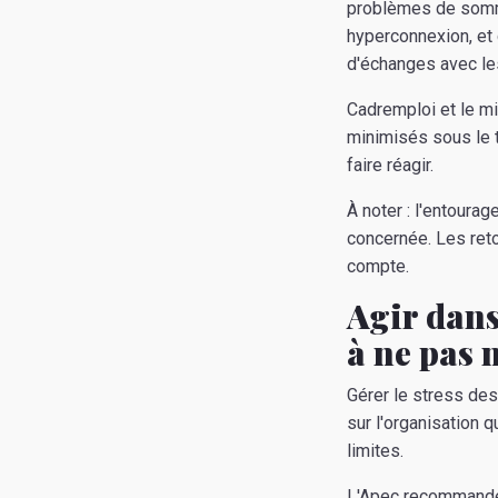
problèmes de somme
hyperconnexion, et 
d'échanges avec les
Cadremploi et le mi
minimisés sous le 
faire réagir.
À noter : l'entour
concernée. Les ret
compte.
Agir dans
à ne pas 
Gérer le stress des
sur l'organisation 
limites.
L'Apec recommande de