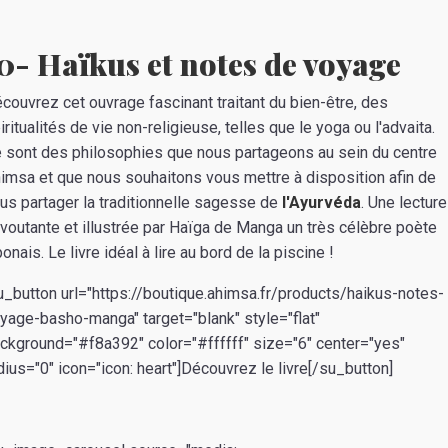
0- Haïkus et notes de voyage
́couvrez cet ouvrage fascinant traitant du bien-être, des
iritualités de vie non-religieuse, telles que le yoga ou l'advaita.
 sont des philosophies que nous partageons au sein du centre
imsa et que nous souhaitons vous mettre à disposition afin de
us partager la traditionnelle sagesse de
l'Ayurvéda
. Une lecture
voutante et illustrée par Haïga de Manga un très célèbre poète
ponais. Le livre idéal à lire au bord de la piscine !
u_button url="https://boutique.ahimsa.fr/products/haikus-notes-
yage-basho-manga" target="blank" style="flat"
ckground="#f8a392" color="#ffffff" size="6" center="yes"
dius="0" icon="icon: heart"]Découvrez le livre[/su_button]