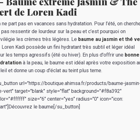
- Baume extrême Jasmin & Thé
ert de Loren Kadi
 ne part pas en vacances sans hydratation. Pour l’été, on cherche
 pas ressentir de lourdeur sur la peau et c’est pourquoi on
ivilégie les crèmes très légères. Le
baume au jasmin et thé ve
 Loren Kadi possède un fini hydratant très subtil et léger idéal
ur les temps agressifs (été ou hiver). En plus d'offrir une
bonne
dratation
à la peau, le baume est idéal après votre exposition a
leil et donne un coup d'éclat au teint plus terne.
u_button url="https://boutique.ahimsa.fr/products/baume-jasmin
e-vert" target="blank" style="flat" background="#f8a392"
lor="#ffffff" size="6" center="yes" radius="0" icon="icon:
art"]Découvrez le baume[/su_button]