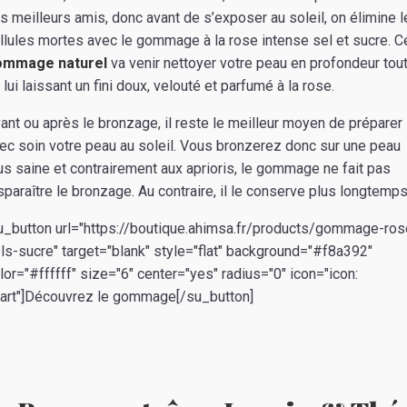
s meilleurs amis, donc avant de s’exposer au soleil, on élimine 
llules mortes avec le gommage à la rose intense sel et sucre. C
ommage naturel
va venir nettoyer votre peau en profondeur tou
 lui laissant un fini doux, velouté et parfumé à la rose.
ant ou après le bronzage, il reste le meilleur moyen de préparer
ec soin votre peau au soleil. Vous bronzerez donc sur une peau
us saine et contrairement aux aprioris, le gommage ne fait pas
sparaître le bronzage. Au contraire, il le conserve plus longtemps
u_button url="https://boutique.ahimsa.fr/products/gommage-ros
ls-sucre" target="blank" style="flat" background="#f8a392"
lor="#ffffff" size="6" center="yes" radius="0" icon="icon:
art"]Découvrez le gommage[/su_button]