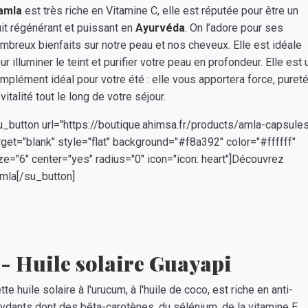
amla
est très riche en Vitamine C, elle est réputée pour être un
uit régénérant et puissant en
Ayurvéda
. On l’adore pour ses
mbreux bienfaits sur notre peau et nos cheveux. Elle est idéale
ur illuminer le teint et purifier votre peau en profondeur. Elle est 
mplément idéal pour votre été : elle vous apportera force, purete
 vitalité tout le long de votre séjour.
u_button url="https://boutique.ahimsa.fr/products/amla-capsules
rget="blank" style="flat" background="#f8a392" color="#ffffff"
ze="6" center="yes" radius="0" icon="icon: heart"]Découvrez
Amla[/su_button]
- Huile solaire Guayapi
tte huile solaire à l'urucum, à l'huile de coco, est riche en anti-
ydants dont des bêta-carotènes, du sélénium, de la vitamine E.