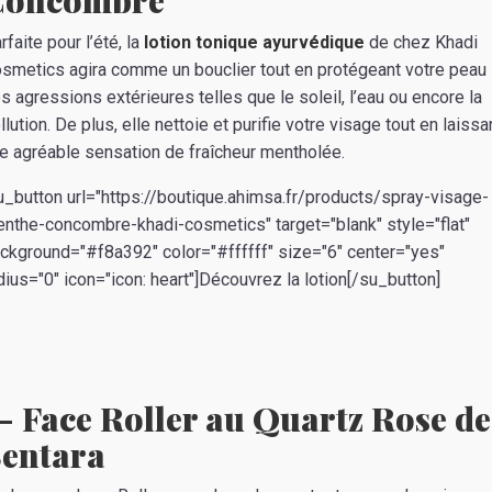
Concombre
rfaite pour l’été, la
lotion tonique ayurvédique
de chez Khadi
smetics agira comme un bouclier tout en protégeant votre peau
s agressions extérieures telles que le soleil, l’eau ou encore la
llution. De plus, elle nettoie et purifie votre visage tout en laissa
e agréable sensation de fraîcheur mentholée.
u_button url="https://boutique.ahimsa.fr/products/spray-visage-
nthe-concombre-khadi-cosmetics" target="blank" style="flat"
ckground="#f8a392" color="#ffffff" size="6" center="yes"
dius="0" icon="icon: heart"]Découvrez la lotion[/su_button]
- Face Roller au Quartz Rose de
entara