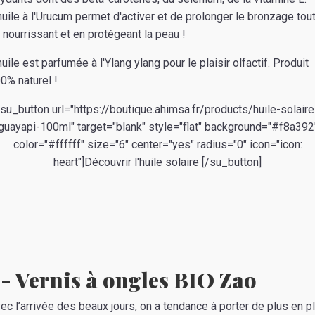
huile à l'Urucum permet d'activer et de prolonger le bronzage tou
 nourrissant et en protégeant la peau !
huile est parfumée à l'Ylang ylang pour le plaisir olfactif. Produit
0% naturel !
[su_button url="https://boutique.ahimsa.fr/products/huile-solaire
guayapi-100ml" target="blank" style="flat" background="#f8a392
color="#ffffff" size="6" center="yes" radius="0" icon="icon:
heart"]Découvrir l'huile solaire [/su_button]
- Vernis à ongles BIO Zao
ec l’arrivée des beaux jours, on a tendance à porter de plus en p