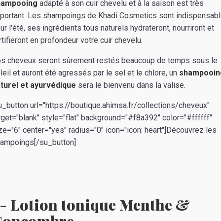
hampooing
adapté à son cuir chevelu et à la saison est très
portant. Les shampoings de Khadi Cosmetics sont indispensab
ur l'été, ses ingrédients tous naturels hydrateront, nourriront et
rtifieront en profondeur votre cuir chevelu.
s cheveux seront sûrement restés beaucoup de temps sous le
leil et auront été agressés par le sel et le chlore, un
shampooin
turel et ayurvédique
sera le bienvenu dans la valise.
u_button url="https://boutique.ahimsa.fr/collections/cheveux"
rget="blank" style="flat" background="#f8a392" color="#ffffff"
ze="6" center="yes" radius="0" icon="icon: heart"]Découvrez les
ampoings[/su_button]
- Lotion tonique Menthe &