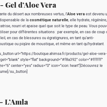
- Gel d’Aloe Vera
ante du désert aux nombreuses vertus, l’
Aloe vera
est devenu 
dispensable de la
cosmétique naturelle
, elle hydrate, régénère,
catrise, nourri et apaise quel que soit le type de peau. Vous pou
utiliser pour différentes situations : par exemple, en cas de coup
leil, en cas de blessures ou égratignures, en tant qu’anti-
ustique ou piqûre de moustique, et même en tant qu’hydratant.
u_button url="https://boutique.ahimsa.fr/products/gel-aloe-vera-
rget="blank" style="flat" background="#f8a392" color="#ffffff"
ze="6" center="yes" radius="0" icon="icon: heart"]Découvrez le
ume[/su_button]
- L’Amla