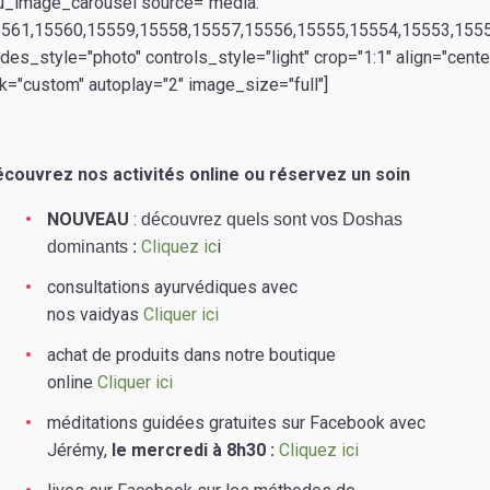
u_image_carousel source="media:
561,15560,15559,15558,15557,15556,15555,15554,15553,155
ides_style="photo" controls_style="light" crop="1:1" align="cente
nk="custom" autoplay="2" image_size="full"]
couvrez nos activités online ou réservez un soin
NOUVEAU
:
découvrez quels sont vos Doshas
Cliquez ic
i
dominants :
consultations ayurvédiques avec
nos vaidyas
Cliquer ici
achat de produits dans notre boutique
online
Cliquer ici
méditations guidées gratuites sur Facebook avec
Jérémy,
le mercredi à 8h30 :
Cliquez ici