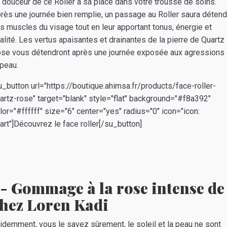
 douceur de ce Roller a sa place dans votre trousse de soins.
rès une journée bien remplie, un passage au Roller saura déten
s muscles du visage tout en leur apportant tonus, énergie et
talité. Les vertus apaisantes et drainantes de la pierre de Quartz
se vous détendront après une journée exposée aux agressions
 peau.
u_button url="https://boutique.ahimsa.fr/products/face-roller-
artz-rose" target="blank" style="flat" background="#f8a392"
lor="#ffffff" size="6" center="yes" radius="0" icon="icon:
art"]Découvrez le face roller[/su_button]
- Gommage à la rose intense de
hez Loren Kadi
videmment, vous le savez sûrement, le soleil et la peau ne sont