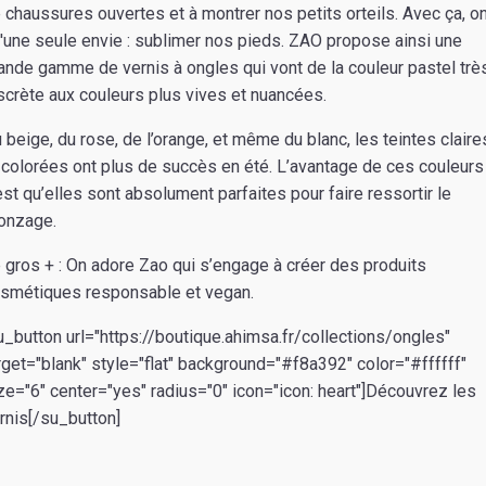
 chaussures ouvertes et à montrer nos petits orteils. Avec ça, o
'une seule envie : sublimer nos pieds. ZAO propose ainsi une
ande gamme de vernis à ongles qui vont de la couleur pastel trè
scrète aux couleurs plus vives et nuancées.
 beige, du rose, de l’orange, et même du blanc, les teintes claire
 colorées ont plus de succès en été. L’avantage de ces couleurs
est qu’elles sont absolument parfaites pour faire ressortir le
onzage.
 gros + : On adore Zao qui s’engage à créer des produits
smétiques responsable et vegan.
u_button url="https://boutique.ahimsa.fr/collections/ongles"
rget="blank" style="flat" background="#f8a392" color="#ffffff"
ze="6" center="yes" radius="0" icon="icon: heart"]Découvrez les
rnis[/su_button]