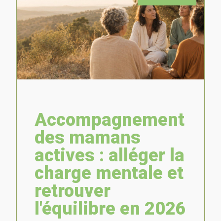
Accompagnement
des mamans
actives : alléger la
charge mentale et
retrouver
l'équilibre en 2026