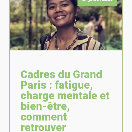
Cadres du Grand
Paris : fatigue,
charge mentale et
bien-être,
comment
retrouver