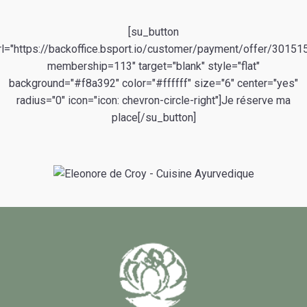
[su_button
rl="https://backoffice.bsport.io/customer/payment/offer/30151
membership=113" target="blank" style="flat"
background="#f8a392" color="#ffffff" size="6" center="yes"
radius="0" icon="icon: chevron-circle-right"]Je réserve ma
place[/su_button]