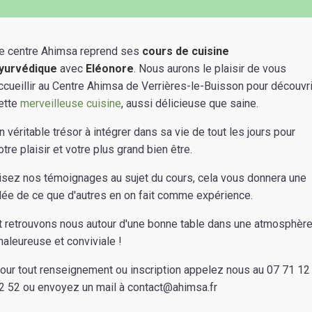
e centre Ahimsa reprend ses
cours de cuisine
yurvédique
avec
Eléonore
. Nous aurons le plaisir de vous
ccueillir au Centre Ahimsa de Verrières-le-Buisson pour découvri
ette
merveilleuse cuisine
, aussi délicieuse que saine.
n véritable trésor à intégrer dans sa vie de tout les jours pour
otre plaisir et votre plus grand bien être.
isez nos témoignages au sujet du cours, cela vous donnera une
dée de ce que d'autres en on fait comme expérience.
t retrouvons nous autour d'une bonne table dans une atmosphèr
haleureuse et conviviale !
our tout renseignement ou inscription appelez nous au 07 71 12
2 52 ou envoyez un mail à
contact@ahimsa.fr