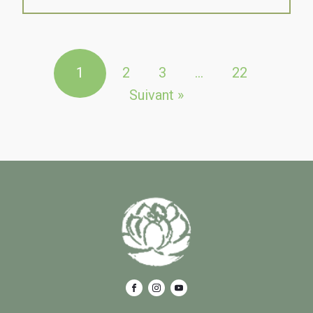
1
2
3
…
22
Suivant »