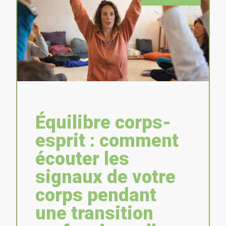
Équilibre corps-
esprit : comment
écouter les
signaux de votre
corps pendant
une transition