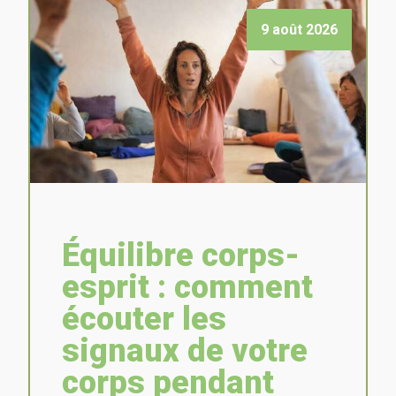
9 août 2026
Équilibre corps-
esprit : comment
écouter les
signaux de votre
corps pendant