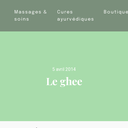
Massages &
Cures
Boutiqu
soins
ayurvédiques
5 avril 2014
Le ghee