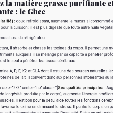
 la matière grasse purifiante e
ante : le Ghee
arifié) :
doux, refroidissant, augmente le mucus si consommé en
pour la cuisson ; il est plus digeste que toute autre huile végétal
mois hors du réfrigérateur.
ectant, il absorbe et chasse les toxines du corps. Il permet une m
utriments auxquels il se mélange par sa capacité à pénétrer pro
'est le seul à pénétrer les tissus cérébraux.
tamine A, D, E, K2 et CLA dont il est une des sources naturelles le
otéines de lait. Il convient donc aux personnes intolérantes au l
 size="2/3" center="no" class=""]
Ses qualités principales :
Aug
r de longévité produite par le corps), augmente l'énergie, amélior
muscles, il est bon pour la peau, aide toutes les fonctions céré
avorise le calme en diminuant le stress. Il purifie le corps, en pa
me anti-inflammatoire et augmente l'immunité. Riche en anti-oxida