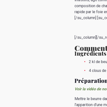
composition de chai
rapide par le foie e
[/su_column] [su_c
[/su_column][/su_r
Comment 
Ingrédients
2 kl de beu
4 clous de 
Préparation
Voir la vidéo de no
Mettre le beurre da
l’apparition d’une m