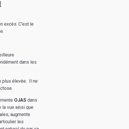
t
 excès. C'est le
e.
eilleure
fondément dans les
s plus élevée. Il ne
actose.
mente
OJAS
dans
e la vue ainsi que
brales, augmente
rticulier les
nt naturel de par sa