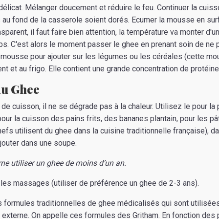
élicat. Mélanger doucement et réduire le feu. Continuer la cuiss
 au fond de la casserole soient dorés. Ecumer la mousse en surf
nsparent, il faut faire bien attention, la température va monter d'un
mps. C'est alors le moment passer le ghee en prenant soin de ne 
la mousse pour ajouter sur les légumes ou les céréales (cette m
t et au frigo. Elle contient une grande concentration de protéines
 du Ghee
e cuisson, il ne se dégrade pas à la chaleur. Utilisez le pour la
pour la cuisson des pains frits, des bananes plantain, pour les pâ
hefs utilisent du ghee dans la cuisine traditionnelle française), da
ajouter dans une soupe.
ne utiliser un ghee de moins d’un an.
r les massages (utiliser de préférence un ghee de 2-3 ans).
es formules traditionnelles de ghee médicalisés qui sont utilisée
 externe. On appelle ces formules des Gritham. En fonction des p