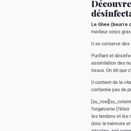
Découvrez
désinfect
Le Ghee (beurre cl
meilleur corps gras 
Il se conserve des 
Purifiant et désinf
assimilation des n
tissus. On dit que c
Il contient de la vi
contienne pas de pr
[su_row][su_column
l'organisme (l'élixi
les tendons et les 
donc la mémoire et f
intestins, agit com