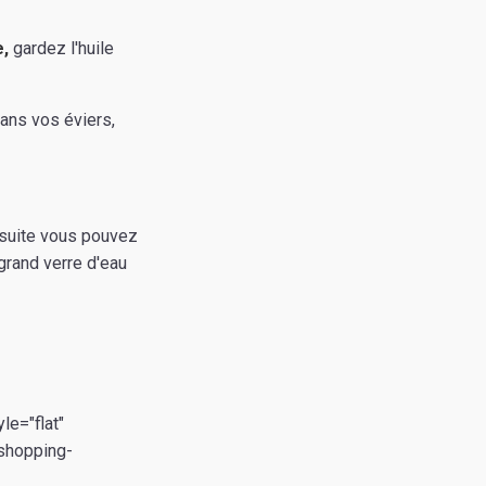
e,
gardez l'huile
dans vos éviers,
ensuite vous pouvez
grand verre d'eau
le="flat"
 shopping-