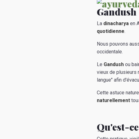
Gandush 
La
dinacharya
en A
quotidienne
.
Nous pouvons aussi
occidentale.
Le
Gandush
ou bain
vieux de plusieurs 
langue" afin d'évac
Cette astuce natur
naturellement
tous
Qu'est-ce
Cette pratique, vie