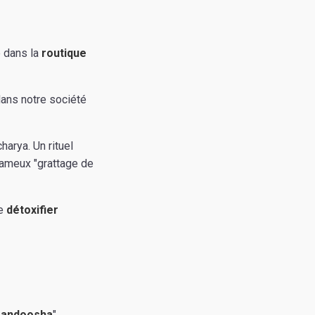
e dans la
routique
dans notre société
harya. Un rituel
 fameux "grattage de
se
détoxifier
gandoosha
",