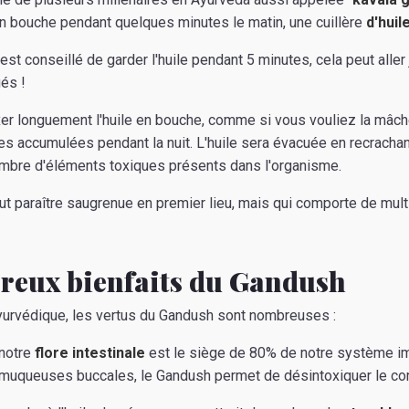
en bouche pendant quelques minutes le matin, une cuillère
d'huil
il est conseillé de garder l'huile pendant 5 minutes, cela peut alle
ués !
er longuement l'huile en bouche, comme si vous vouliez la mâcher,
es accumulées pendant la nuit. L'huile sera évacuée en recrachan
ombre d'éléments toxiques présents dans l'organisme.
ut paraître saugrenue en premier lieu, mais qui comporte de multi
reux bienfaits du Gandush
Ayurvédique, les vertus du Gandush sont nombreuses :
 notre
flore intestinale
est le siège de 80% de notre système im
s muqueuses buccales, le Gandush permet de désintoxiquer le co