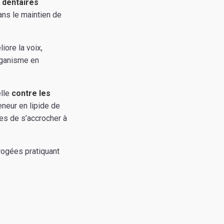
 dentaires
ans le maintien de
iore la voix,
organisme en
elle
contre les
eneur en lipide de
res de s’accrocher à
ogées pratiquant