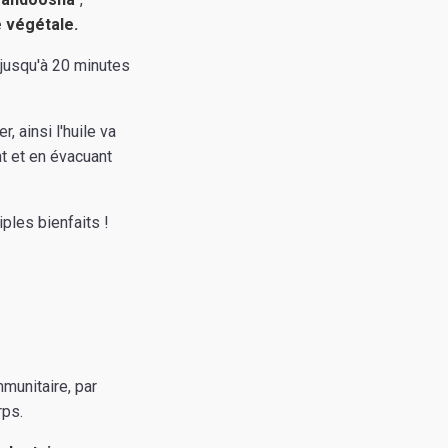
e végétale.
r jusqu'à 20 minutes
 ainsi l'huile va
t et en évacuant
ples bienfaits !
munitaire, par
rps.