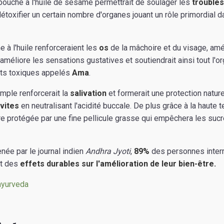
 bouche à l'huile de sésame permettrait de soulager les
troubles
étoxifier un certain nombre d'organes jouant un rôle primordial d
 à l'huile renforceraient les
os
de la mâchoire et du visage, amél
, améliore les sensations gustatives et soutiendrait ainsi tout l'
ets toxiques appelés
Ama
.
imple renforcerait la
salivation
et formerait une protection natur
ivites
en neutralisant l'acidité buccale. De plus grâce à la haute t
 être protégée par une fine pellicule grasse qui empêchera les suc
ée par le journal indien
Andhra Jyoti
,
89%
des personnes interr
nt des
effets durables sur l'amélioration de leur bien-être.