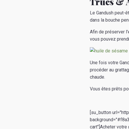
Trucs & 
Le Gandush peut-êt
dans la bouche pen
Afin de préserver l
vous pouvez prendre
Une fois votre Gand
procéder au grattag
chaude.
Vous êtes prêts pou
[su_button url="htt
background="#f8a392
cart"]Acheter votre