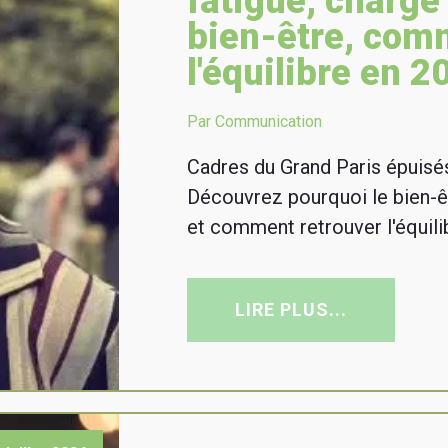
fatigue, charge
bien-être, com
l'équilibre en 2
Par Communication
Cadres du Grand Paris épuisés
Découvrez pourquoi le bien-ê
et comment retrouver l'équili
LIRE PLUS...