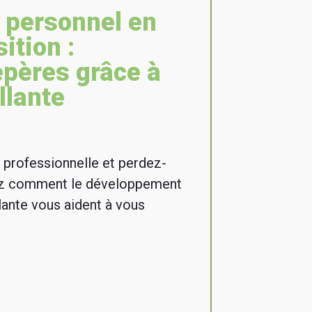
 personnel en
ition :
epères grâce à
llante
 professionnelle et perdez-
ez comment le développement
lante vous aident à vous