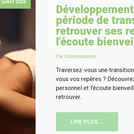
 juillet 2026
Développement
période de trans
retrouver ses r
l'écoute bienvei
Par Communication
Traversez-vous une transition
vous vos repères ? Découvr
personnel et l'écoute bienveil
retrouver.
LIRE PLUS...