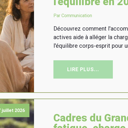
l'équilibre en 2
Par Communication
Découvrez comment l'acco
actives aide à alléger la char
l'équilibre corps-esprit pour u
LIRE PLUS...
 juillet 2026
Cadres du Grand