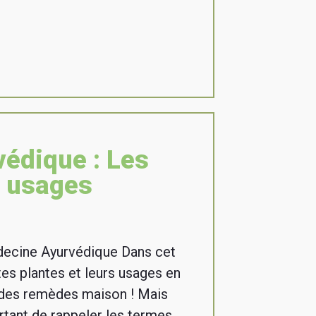
édique : Les
s usages
decine Ayurvédique Dans cet
ntes plantes et leurs usages en
des remèdes maison ! Mais
ortant de rappeler les termes