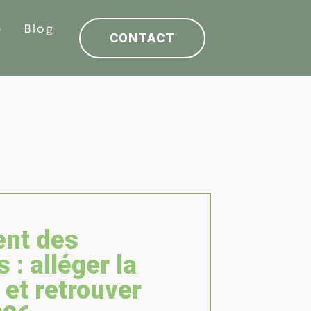
e
Blog
CONTACT
nt des
: alléger la
et retrouver