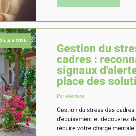
25 juin 2026
Gestion du stre
cadres : reconn
signaux d'alert
place des solut
Par eleonore
Gestion du stress des cadres :
d'épuisement et découvrez de
réduire votre charge mentale