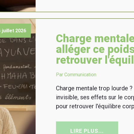
 juillet 2026
Charge mental
alléger ce poids
retrouver l'équi
Par Communication
Charge mentale trop lourde ?
invisible, ses effets sur le c
pour retrouver l'équilibre corp
LIRE PLUS...