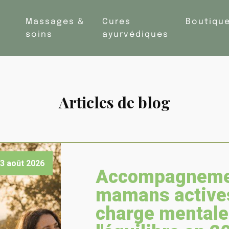
Massages &
Cures
Boutiqu
soins
ayurvédiques
Articles de blog
3 août 2026
Accompagneme
mamans actives 
charge mentale 