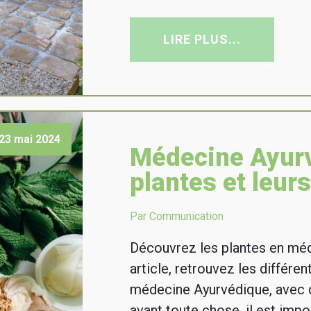
LIRE PLUS...
23 mai 2024
Médecine Ayurv
plantes et leur
Par Communication
Découvrez les plantes en mé
article, retrouvez les différe
médecine Ayurvédique, avec 
avant toute chose, il est imp