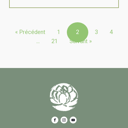
« Précédent
1
2
3
4
…
21
Suivant »