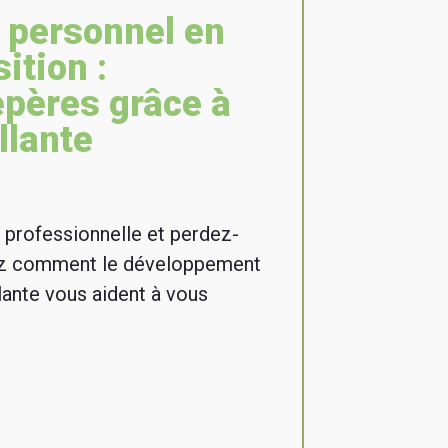
 personnel en
ition :
epères grâce à
llante
 professionnelle et perdez-
ez comment le développement
lante vous aident à vous