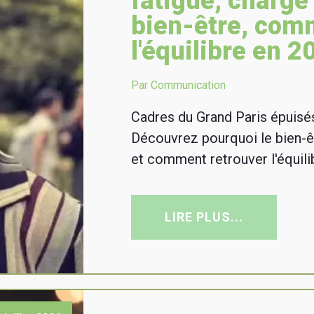
fatigue, charge
bien-être, com
l'équilibre en 2
Par Communication
Cadres du Grand Paris épuisés
Découvrez pourquoi le bien-ê
et comment retrouver l'équili
LIRE PLUS...