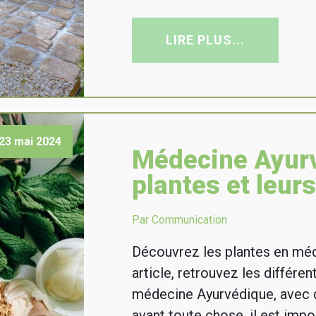
LIRE PLUS...
23 mai 2024
Médecine Ayurv
plantes et leur
Par Communication
Découvrez les plantes en mé
article, retrouvez les différe
médecine Ayurvédique, avec 
avant toute chose, il est imp