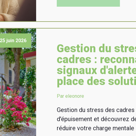
25 juin 2026
Gestion du stre
cadres : reconn
signaux d'alert
place des solut
Par eleonore
Gestion du stress des cadres :
d'épuisement et découvrez de
réduire votre charge mentale