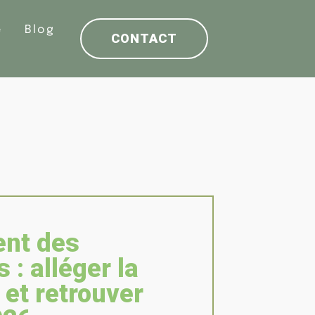
e
Blog
CONTACT
nt des
: alléger la
et retrouver