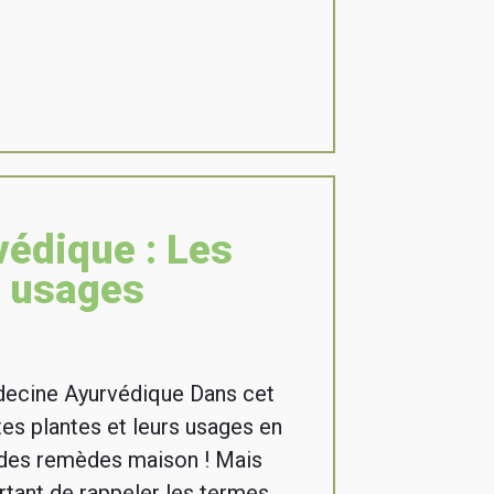
édique : Les
s usages
decine Ayurvédique Dans cet
ntes plantes et leurs usages en
des remèdes maison ! Mais
ortant de rappeler les termes