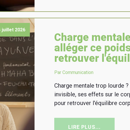
 juillet 2026
Charge mental
alléger ce poids
retrouver l'équi
Par Communication
Charge mentale trop lourde ?
invisible, ses effets sur le c
pour retrouver l'équilibre corp
LIRE PLUS...