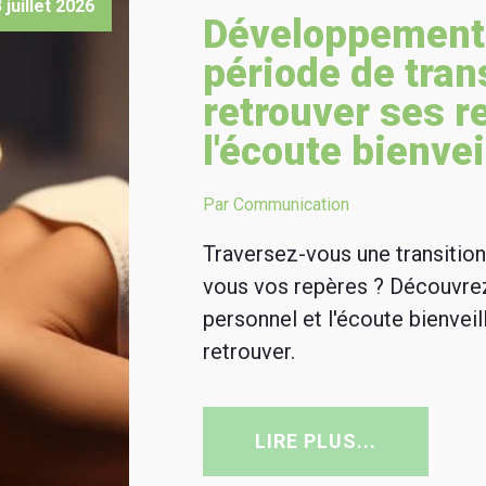
 juillet 2026
Développement
période de trans
retrouver ses r
l'écoute bienvei
Par Communication
Traversez-vous une transition
vous vos repères ? Découvr
personnel et l'écoute bienveil
retrouver.
LIRE PLUS...