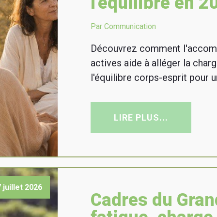
l'équilibre en 2
Par Communication
Découvrez comment l'acco
actives aide à alléger la char
l'équilibre corps-esprit pour u
LIRE PLUS...
 juillet 2026
Cadres du Grand