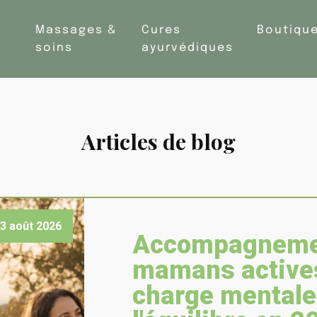
Massages &
Cures
Boutiqu
soins
ayurvédiques
Articles de blog
3 août 2026
Accompagneme
mamans actives 
charge mentale 