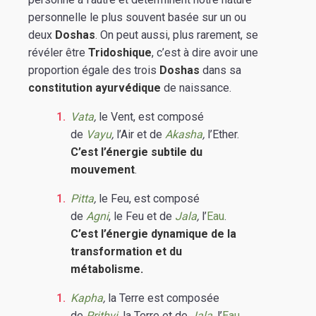
personnelle le plus souvent basée sur un ou
deux
Doshas
. On peut aussi, plus rarement, se
révéler être
Tridoshique
, c’est à dire avoir une
proportion égale des trois
Doshas
dans sa
constitution ayurvédique
de naissance.
Vata
,
le Vent, est composé
de
Vayu
,
l’Air
et de
Akasha
,
l’Ether.
C’est l’énergie subtile du
mouvement
.
Pitta
,
le Feu, est composé
de
Agni
,
le Feu et de
Jala
,
l’
Eau
.
C’est l’énergie dynamique de la
transformation et du
métabolisme.
Kapha
,
la Terre est composée
de
Prithvi
,
la Terre et de
Jala
,
l’
Eau
.