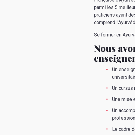
parmi les 5 meilleu
praticiens ayant de
comprend l'Ayurvéda
Se former en Ayurvé
Nous avo
enseignem
Un enseig
universita
Un cursus 
Une mise e
Un accompa
profession
Le cadre d