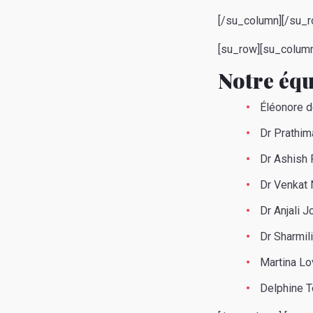
[/su_column][/su_r
[su_row][su_column
Notre éq
Éléonore de
Dr Prathim
Dr Ashish 
Dr Venkat N
Dr Anjali J
Dr Sharmil
Martina Lo
Delphine T