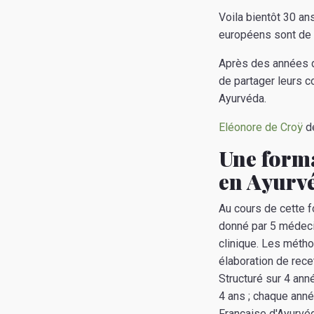
Voila bientôt 30 an
européens sont de p
Après des années d
de partager leurs 
Ayurvéda.
Eléonore de Croÿ
dé
Une forma
en Ayurvé
Au cours de cette 
donné par 5 médeci
clinique. Les méthod
élaboration de rece
Structuré sur 4 ann
4 ans ; chaque anné
Française d'Ayurvéd