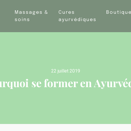
Massages &
Cures
Boutiqu
soins
ayurvédiques
22 juillet 2019
rquoi se former en Ayurvé