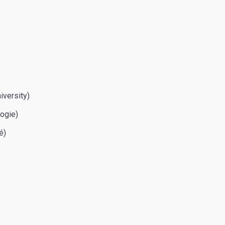
iversity)
logie)
é)