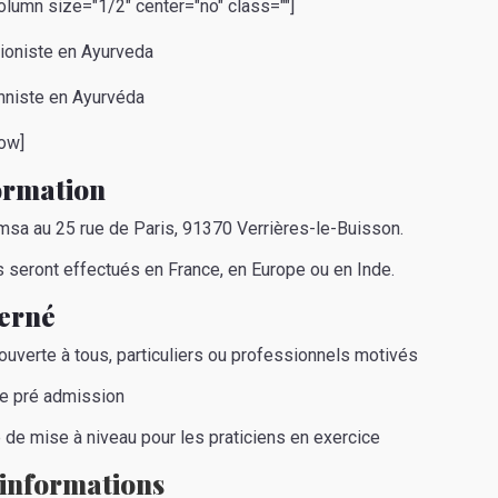
olumn size="1/2" center="no" class=""]
onniste en Ayurvéda
ow]
formation
msa au 25 rue de Paris, 91370 Verrières-le-Buisson.
 seront effectués en France, en Europe ou en Inde.
cerné
ouverte à tous, particuliers ou professionnels motivés
de pré admission
é de mise à niveau pour les praticiens en exercice
'informations