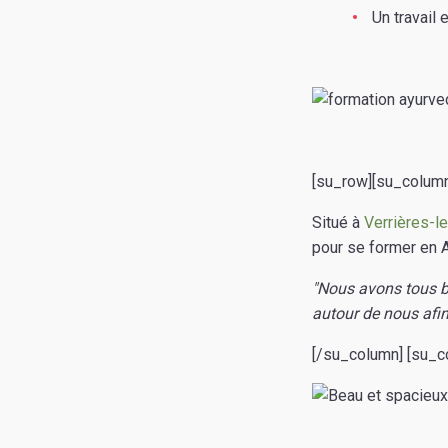
Un travail
[su_row][su_column
Situé à
Verrières-l
pour se former en 
"Nous avons tous b
autour de nous afin
[/su_column] [su_c