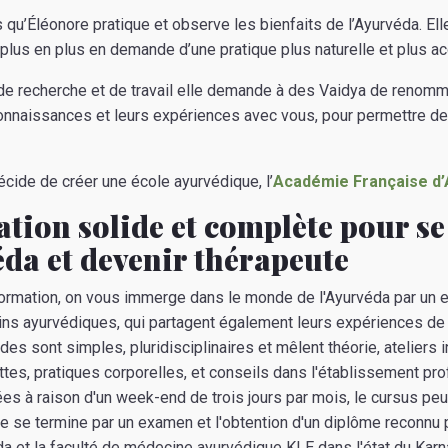
s qu’Éléonore pratique et observe les bienfaits de l’Ayurvéda. Ell
lus en plus en demande d’une pratique plus naturelle et plus ac
e recherche et de travail elle demande à des Vaidya de renomm
connaissances et leurs expériences avec vous, pour permettre d
cide de créer une école ayurvédique, l’
Académie Française d
tion solide et complète pour s
da et devenir thérapeute
formation, on vous immerge dans le monde de l'Ayurvéda par un
ns ayurvédiques, qui partagent également leurs expériences de 
es sont simples, pluridisciplinaires et mêlent théorie, ateliers in
ttes, pratiques corporelles, et conseils dans l'établissement pro
ées à raison d'un week-end de trois jours par mois, le cursus peut
e se termine par un examen et l'obtention d'un diplôme reconnu 
a et la faculté de médecine ayurvédique KLE dans l'état du Karn