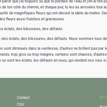
t parce que j’ai toujours su que tu perdais de l’eau et j’en ai tiré pa
de ton côté du chemin, et chaque jour, tu les as arrosées tout a
cueillir de magnifiques fleurs qui ont décoré la table du maître. San
des fleurs aussi fraîches et gracieuses.
s éclats, des blessures, des défauts.
des éclats, des blessures, des défauts. Nous sommes tous de
s sont diminués dans la vieillesse, d’autres ne brillent pas par le
grands, trop gros ou trop maigres, certains sont chauves, d’autre
ce sont les éclats, les défauts en nous, qui rendent nos vies si
En s
Contact
CGV
Ayur