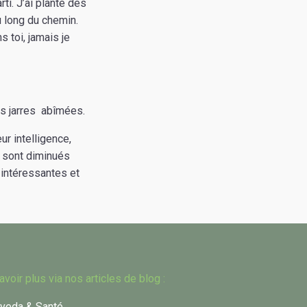
rti. J’ai planté des
u long du chemin.
s toi, jamais je
s jarres abîmées.
ur intelligence,
s sont diminués
 intéressantes et
avoir plus via nos articles de blog :
veda & Santé