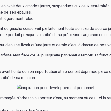
dien avait deux grandes jarres, suspendues aux deux extrémités 
me de ses épaules.
ait légèrement fêlée.
ent de gauche conservait parfaitement toute son eau de source j
 droite perdait presque la moitié de sa précieuse cargaison en cou
eur d'eau ne livrait qu'une jarre et demie d’eau à chacun de ses 
arfaite était fière d’elle, puisqu’elle parvenait à remplir sa foncti
e avait honte de son imperfection et se sentait déprimée parce q
moitié de sa mission.
ndommagée s’adressa au porteur d'eau, au moment où celui-ci la re
le et je te prie de m’excuser.