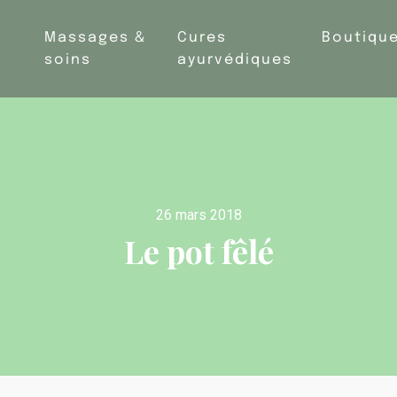
Massages &
Cures
Boutiqu
soins
ayurvédiques
26 mars 2018
Le pot fêlé