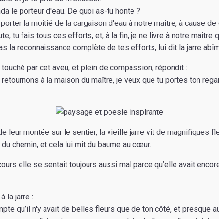
a le porteur d'eau. De quoi as-tu honte ?
à porter la moitié de la cargaison d'eau à notre maître, à cause de c
ute, tu fais tous ces efforts, et, à la fin, je ne livre à notre maître
pas la reconnaissance complète de tes efforts, lui dit la jarre abî
t touché par cet aveu, et plein de compassion, répondit :
retournons à la maison du maître, je veux que tu portes ton regar
e leur montée sur le sentier, la vieille jarre vit de magnifiques 
s du chemin, et cela lui mit du baume au cœur.
cours elle se sentait toujours aussi mal parce qu’elle avait encor
 la jarre :
pte qu’il n'y avait de belles fleurs que de ton côté, et presque 