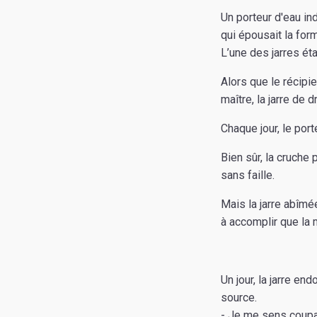
Un porteur d'eau in
qui épousait la for
L’une des jarres ét
Alors que le récipi
maître, la jarre de
Chaque jour, le port
Bien sûr, la cruche p
sans faille.
Mais la jarre abîmé
à accomplir que la 
Un jour, la jarre e
source.
- Je me sens coupab