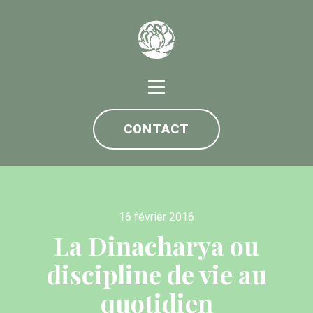
CONTACT
16 février 2016
La Dinacharya ou
discipline de vie au
quotidien