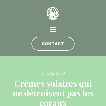
CONTACT
15 juillet 2019
Crèmes solaires qui
ne détruisent pas les
coraux