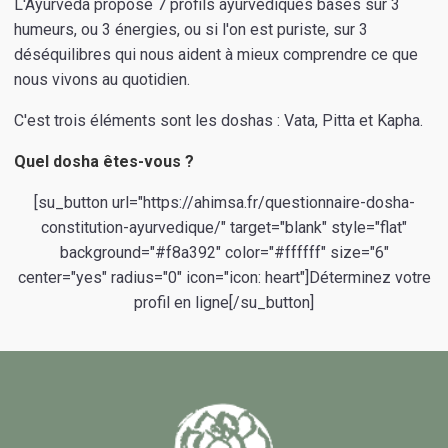
L'Ayurvéda propose 7 profils ayurvédiques basés sur 3
humeurs, ou 3 énergies, ou si l'on est puriste, sur 3
déséquilibres qui nous aident à mieux comprendre ce que
nous vivons au quotidien.
C'est trois éléments sont les doshas : Vata, Pitta et Kapha.
Quel dosha êtes-vous ?
[su_button url="https://ahimsa.fr/questionnaire-dosha-
constitution-ayurvedique/" target="blank" style="flat"
background="#f8a392" color="#ffffff" size="6"
center="yes" radius="0" icon="icon: heart"]Déterminez votre
profil en ligne[/su_button]