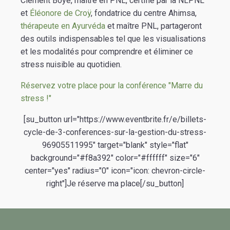
Clément Boyé, maître en PNL, certifié par la NLPNL
et
Éléonore de Croÿ
, fondatrice du centre Ahimsa,
thérapeute en Ayurvéda
et maître PNL, partageront
des outils indispensables tel que les visualisations
et les modalités pour comprendre et éliminer ce
stress nuisible au quotidien.
Réservez votre place pour la conférence "Marre du
stress !"
[su_button url="https://www.eventbrite.fr/e/billets-
cycle-de-3-conferences-sur-la-gestion-du-stress-
96905511995" target="blank" style="flat"
background="#f8a392" color="#ffffff" size="6"
center="yes" radius="0" icon="icon: chevron-circle-
right"]Je réserve ma place[/su_button]