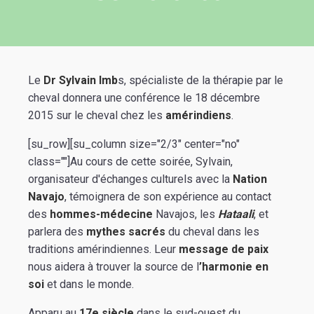
Le
Dr Sylvain Imb
s, spécialiste de la thérapie par le
cheval donnera une conférence le 18 décembre
2015 sur le cheval chez les
amérindiens
.
[su_row][su_column size="2/3" center="no"
class=""]Au cours de cette soirée, Sylvain,
organisateur d'échanges culturels avec la
Nation
Navajo
, témoignera de son expérience au contact
des
hommes-médecine
Navajos, les
Hataali
, et
parlera des
mythes sacrés
du cheval dans les
traditions amérindiennes. Leur
message de paix
nous aidera à trouver la source de l
’harmonie en
soi
et dans le monde.
Apparu au
17e siècle
dans le sud-ouest du