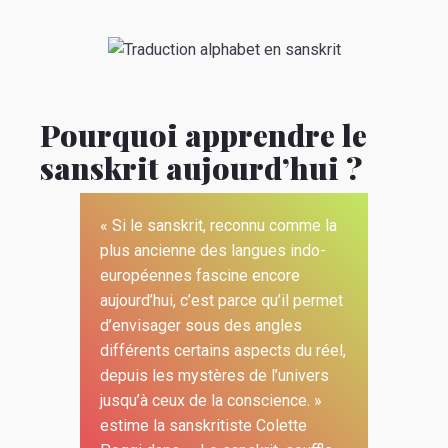
Pourquoi apprendre le
sanskrit aujourd’hui ?
« Si le sanskrit, reconnu comme la
plus ancienne des langues indo-
européennes fascine encore
aujourd’hui, c’est parce qu’il permet
d’envisager sous des angles
différents certains aspects du réel,
depuis les mystères de l’univers
jusqu’à ceux de la conscience. »
estime la sanskritiste Colette